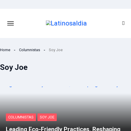
Saltar
al
contenido
Home
Columnistas
Soy Joe
Soy Joe
COLUMNISTAS
SOY JOE
Leading Eco-Friendly Practices, Reshaping