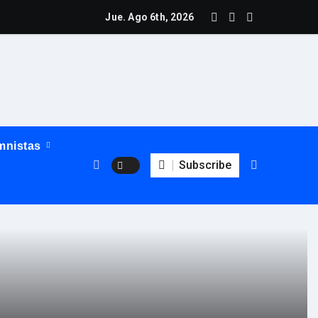
lía las inspecciones contra empleadores que explotan a trabaja
Mar
Jue. Ago 6th, 2026
mnistas
Subscribe