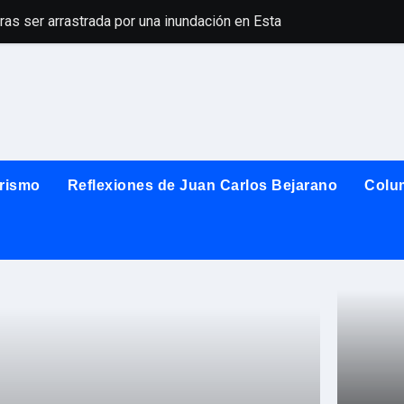
ras ser arrastrada por una inundación en Estados Unidos
Reino Unido amp
rismo
Reflexiones de Juan Carlos Bejarano
Colu