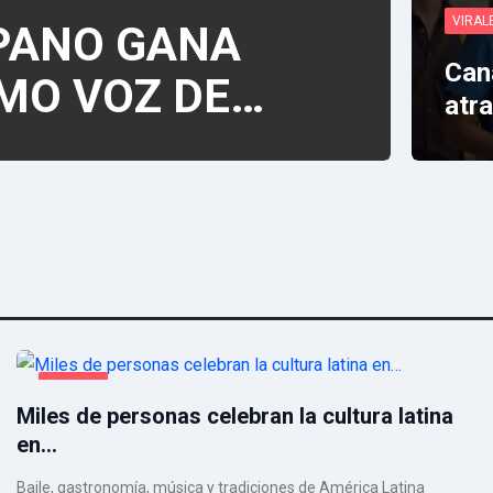
VIRAL
SPANO GANA
Can
MO VOZ DE…
atr
VIRALES
Miles de personas celebran la cultura latina
en…
Baile, gastronomía, música y tradiciones de América Latina