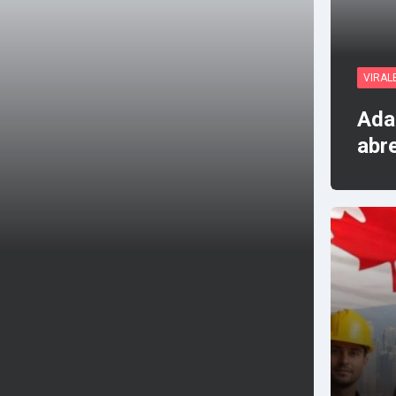
VIRAL
Ada
abr